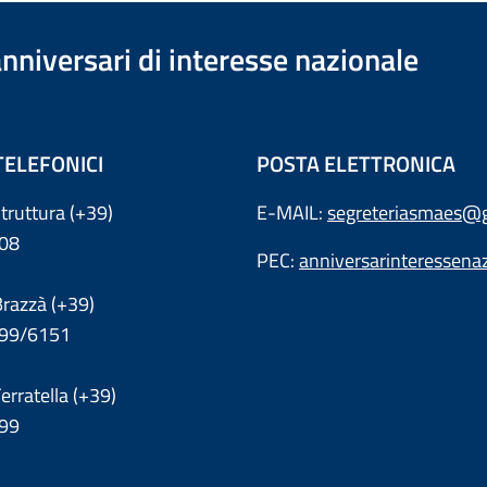
anniversari di interesse nazionale
TELEFONICI
POSTA ELETTRONICA
truttura (+39)
E-MAIL:
segreteriasmaes@g
08
PEC:
anniversarinteressena
Brazzà (+39)
199/6151
erratella (+39)
99