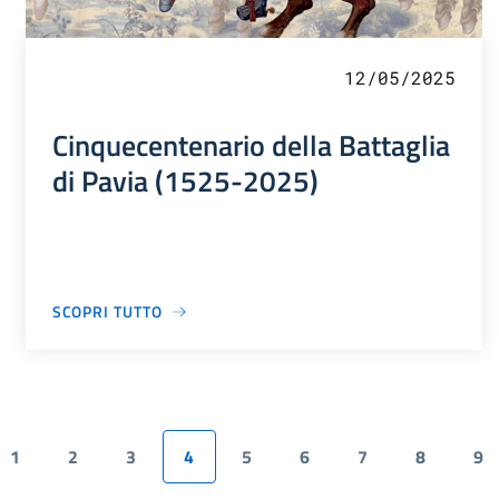
12/05/2025
Cinquecentenario della Battaglia
di Pavia (1525-2025)
SCOPRI TUTTO
1
2
3
4
5
6
7
8
9