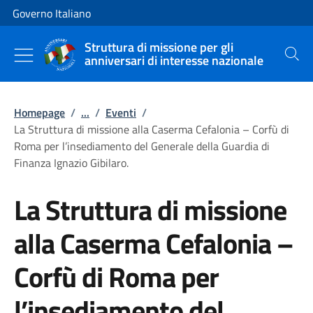
Vai al contenuto
Vai alla navigazione del sito
Governo Italiano
Struttura di missione per gli
anniversari di interesse nazionale
Cerca
Homepage
/
...
/
Eventi
/
La Struttura di missione alla Caserma Cefalonia – Corfù di
Roma per l’insediamento del Generale della Guardia di
Finanza Ignazio Gibilaro.
La Struttura di missione
alla Caserma Cefalonia –
Corfù di Roma per
l’insediamento del