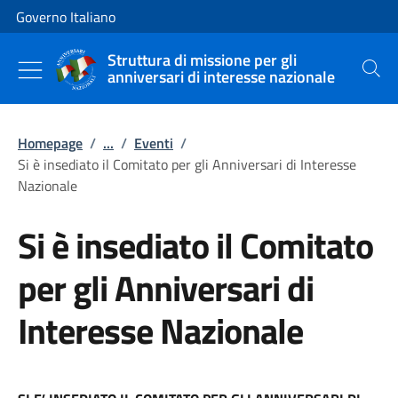
Vai al contenuto
Vai alla navigazione del sito
Governo Italiano
Struttura di missione per gli
anniversari di interesse nazionale
Cerca
Homepage
/
...
/
Eventi
/
Si è insediato il Comitato per gli Anniversari di Interesse
Nazionale
Si è insediato il Comitato
per gli Anniversari di
Interesse Nazionale