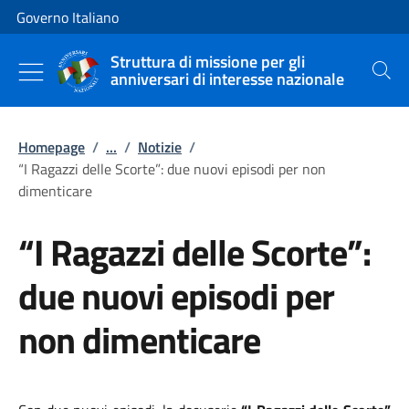
Vai al contenuto
Vai alla navigazione del sito
Governo Italiano
Struttura di missione per gli
anniversari di interesse nazionale
Cerca
Homepage
/
...
/
Notizie
/
“I Ragazzi delle Scorte”: due nuovi episodi per non
dimenticare
“I Ragazzi delle Scorte”:
due nuovi episodi per
non dimenticare