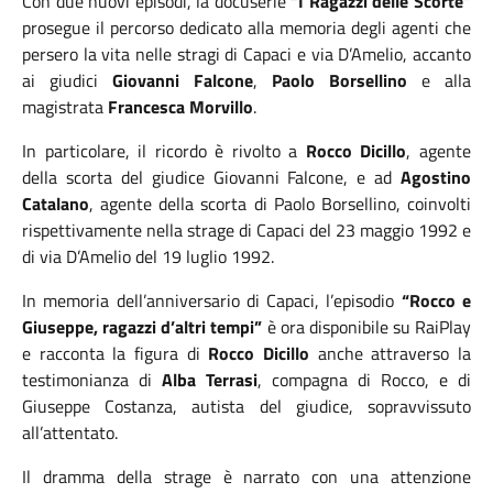
Con due nuovi episodi, la docuserie
“I Ragazzi delle Scorte”
prosegue il percorso dedicato alla memoria degli agenti che
persero la vita nelle stragi di Capaci e via D’Amelio, accanto
ai giudici
Giovanni Falcone
,
Paolo Borsellino
e alla
magistrata
Francesca Morvillo
.
In particolare, il ricordo è rivolto a
Rocco Dicillo
, agente
della scorta del giudice Giovanni Falcone, e ad
Agostino
Catalano
, agente della scorta di Paolo Borsellino, coinvolti
rispettivamente nella strage di Capaci del 23 maggio 1992 e
di via D’Amelio del 19 luglio 1992.
In memoria dell’anniversario di Capaci, l’episodio
“Rocco e
Giuseppe, ragazzi d’altri tempi”
è ora disponibile su RaiPlay
e racconta la figura di
Rocco Dicillo
anche attraverso la
testimonianza di
Alba Terrasi
, compagna di Rocco, e di
Giuseppe Costanza, autista del giudice, sopravvissuto
all’attentato.
Il dramma della strage è narrato con una attenzione