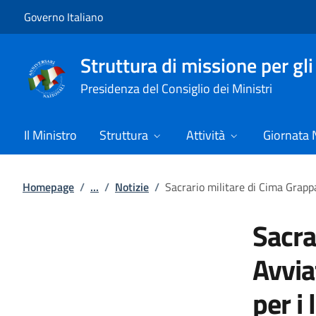
Vai al contenuto
Vai alla navigazione del sito
Governo Italiano
Struttura di missione per gli
Presidenza del Consiglio dei Ministri
Il Ministro
Struttura
Attività
Giornata 
Homepage
/
...
/
Notizie
/
Sacrario militare di Cima Grappa
Sacra
Avvia
per i