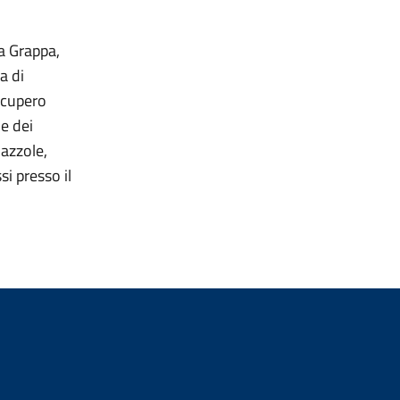
ma Grappa,
a di
ecupero
ne dei
iazzole,
si presso il