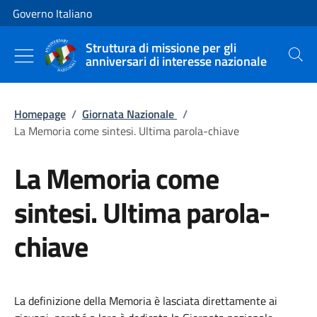
Vai al contenuto
Vai alla navigazione del sito
Governo Italiano
Struttura di missione per gli
anniversari di interesse nazionale
Cerca
Homepage
/
Giornata Nazionale
/
La Memoria come sintesi. Ultima parola-chiave
La Memoria come
sintesi. Ultima parola-
chiave
La definizione della Memoria è lasciata direttamente ai