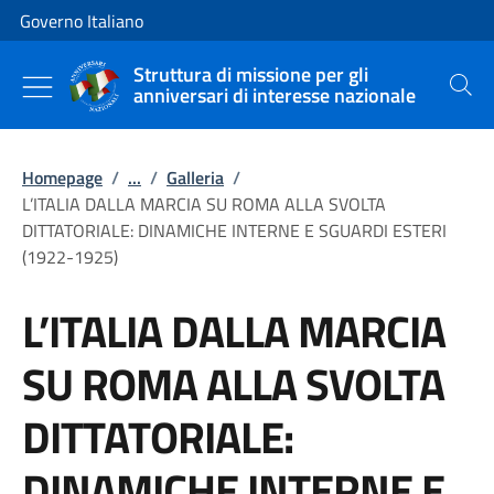
Vai al contenuto
Vai alla navigazione del sito
Governo Italiano
Struttura di missione per gli
anniversari di interesse nazionale
Cerca
Homepage
/
...
/
Galleria
/
L’ITALIA DALLA MARCIA SU ROMA ALLA SVOLTA
DITTATORIALE: DINAMICHE INTERNE E SGUARDI ESTERI
(1922-1925)
L’ITALIA DALLA MARCIA
SU ROMA ALLA SVOLTA
DITTATORIALE:
DINAMICHE INTERNE E