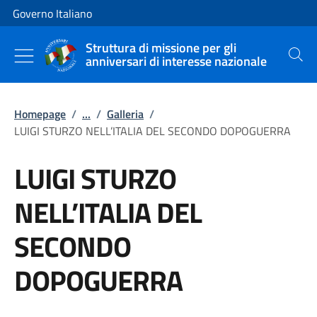
Vai al contenuto
Vai alla navigazione del sito
Governo Italiano
Struttura di missione per gli
anniversari di interesse nazionale
Cerca
Homepage
/
...
/
Galleria
/
LUIGI STURZO NELL’ITALIA DEL SECONDO DOPOGUERRA
LUIGI STURZO
NELL’ITALIA DEL
SECONDO
DOPOGUERRA